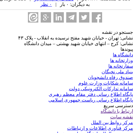
به دیگران: ۰ بار |
۰ نظر
جو در نقشه
ی: تهران - خیابان شهید مفتح نرسیده به انقلاب - پلاک ۴۳
ی: کرج – انتهای خیابان شهید بهشتی – میدان دانشگاه
دها
گاه ها
تخانه ها
تخانه ها
د ملی نخبگان
وق رفاه دانشجویان
انه شکایات وزارت علوم
انه تدارکات الکترونیکی دولت
گاه اطلاع رسانی دفتر مقام معظم رهبری
گاه اطلاع رسانی ریاست جمهوری اسلامی
رسی سریع
اط با دانشگاه
ه سایت
ز روابط بین الملل
ز فناوری اطلاعات و ارتباطات