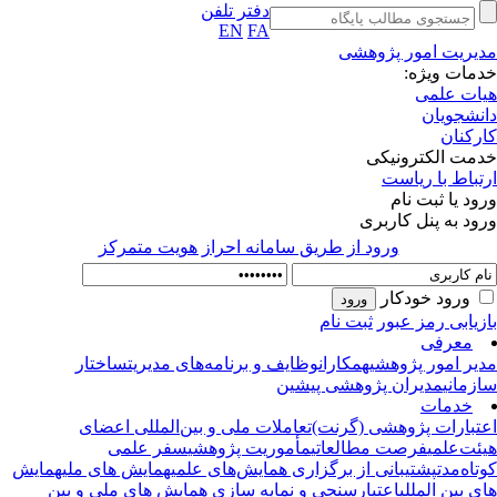
دفتر تلفن
EN
FA
ریت امور پژوهشی
ات ویژه:
ت علمی
شجویان
کنان
ت الکترونیکی
اط با ریاست
 یا ثبت نام
 به پنل کاربری
ورود از طريق سامانه احراز هويت متمركز
ورود خودکار
ابی رمز عبور
ثبت نام
معرفی
ر امور پژوهشی
همکاران
وظایف و برنامه‌های مدیریت
ساختار
مانی
مدیران پژوهشی پیشین
خدمات
بارات پژوهشی (گرنت)
تعاملات ملی و بین‌المللی اعضای
ت‌علمی
فرصت مطالعاتی
مأموریت پژوهشی
سفر علمی
ه‌مدت
پشتیبانی از برگزاری همایش‌های علمی
همایش های ملی
همایش
بین المللی
اعتبارسنجی و نمایه سازی همایش های ملی و بین