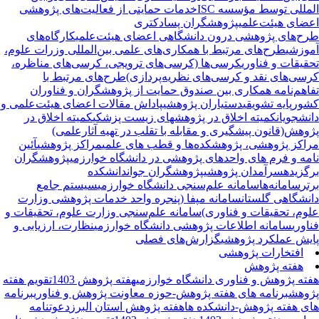
لی توسط مؤسسه ISC
خدمات حمایتی از فعالیت‌های پژوهشی
ای هیئت‌علمی
پژوهشگران پسادکتری
‌های پژوهشی درون دانشگاهی اعضای هیئت‌علمی
کارگاه‌های
زشی
طرح‌های مرتبط با همکاری‌های علمی بین‌المللی وزرات علوم،
قات و فناوری
کرسی‌ها (کرسی‌های ترویجی، کرسی‌های مناظره،
ی‌های نقد و کرسی‌های نظریه‌پردازی)
طرح‌های مرتبط با
هم‌نامه همکاری بین صندوق حمایت از پژوهشگران و فناوران
ر
پایه تشویقی
دستیاران پژوهشی
پاداش مقالات اعضای هیئت‌علمی و
جویان
کمیته اخلاق در پژوهشهای زیست پزشکی
کمیته اخلاق در
ش(قانون پیشگیری و مقابله با تقلب در تهیه آثارعلمی)
کز پژوهشی، پژوهشکده‌ها و قطب های علمی
مراکز پژوهشی
آئین
ه و فرم های واحدهای پژوهشی در دانشگاه خوارزمی
پژوهشگران
زیده
سرآمدان پژوهشی
پژوهشگران جوان
دانشکده
سامانه‌ها
سامانه علم‌سنجی دانشگاه خوارزمی
سیستم جامع
شگاهی گلستان
سامانه مپفا (پنجره واحد خدمات پژوهشی وزارت
م، تحقیقات و فناوری)
سامانه علم‌سنجی وزارت علوم، تحقیقات و
ری
سامانه اطلاعات پژوهشی دانشگاه خوارزمی
نظارت، ارزیابی و
ش عملکرد پژوهشی
گزارش‌های فصلی
افتخارات پژوهشی
هفته پژوهش
ه پژوهش و فناوری دانشگاه خوارزمی
هفته پژوهش 1403
تقویم هفته
هش
برنامه های هفته پژوهش-حوزه معاونت پژوهش و فناوری
برنامه
 هفته پژوهش-دانشکده ها
هفته پژوهش استان البرز
دعوتنامه