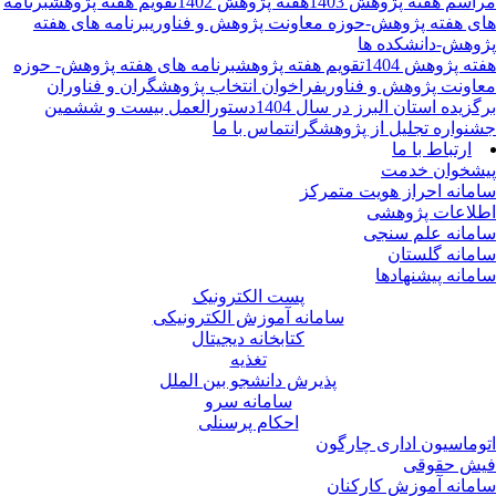
م هفته پژوهش 1403
هفته پژوهش 1402
تقویم هفته پژوهش
برنامه
 هفته پژوهش-حوزه معاونت پژوهش و فناوری
برنامه های هفته
هش-دانشکده ها
 پژوهش 1404
تقویم هفته پژوهش
برنامه های هفته پژوهش- حوزه
ونت پژوهش و فناوری
فراخوان انتخاب پژوهشگران و فناوران
یده استان البرز در سال 1404
دستورالعمل بیست و ششمین
واره تجلیل از پژوهشگران
تماس با ما
ارتباط با ما
خوان خدمت
انه احراز هویت متمرکز
اعات پژوهشی
انه علم سنجی
انه گلستان
نه پیشنهادها
پست الکترونیک
سامانه آموزش الکترونیکی
کتابخانه دیجیتال
تغذیه
پذیرش دانشجو بین الملل
سامانه سرو
احکام پرسنلی
ماسیون اداری چارگون
 حقوقی
انه آموزش کارکنان