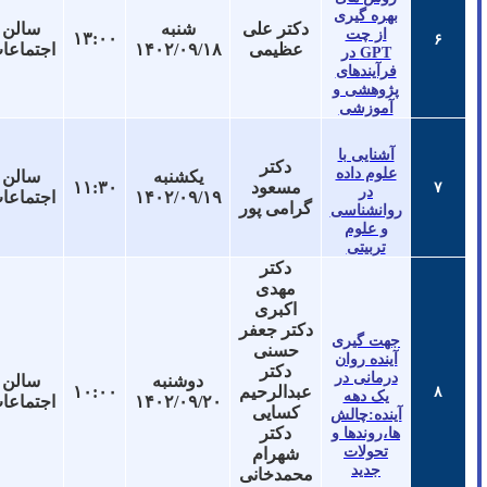
بهره گیری
دکتر علی
شنبه
سالن
از چت
۱۳:۰۰
۶
عظیمی
۱۴۰۲/۰۹/۱۸
اجتماعات
GPT در
فرآیندهای
پژوهشی و
آموزشی
آشنایی با
دکتر
علوم داده
یکشنبه
سالن
مسعود
۱۱:۳۰
۷
در
۱۴۰۲/۰۹/۱۹
اجتماعات
گرامی پور
روانشناسی
و علوم
تربیتی
دکتر
مهدی
اکبری
دکتر جعفر
جهت گیری
حسنی
آینده روان
دکتر
درمانی در
دوشنبه
سالن
عبدالرحیم
۱۰:۰۰
۸
یک دهه
۱۴۰۲/۰۹/۲۰
اجتماعات
کسایی
آینده:چالش
دکتر
ها،روندها و
تحولات
شهرام
جدید
محمدخانی