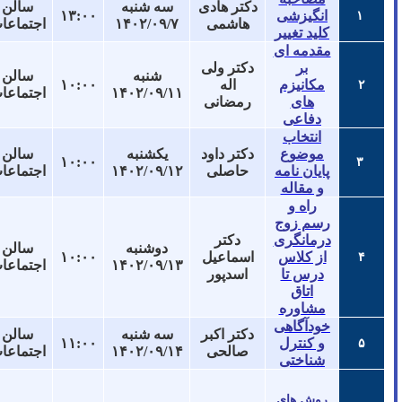
دکتر هادی
سه شنبه
سالن
انگیزشی
۱۳:۰۰
۱
هاشمی
۱۴۰۲/۰۹/۷
اجتماعات
کلید تغییر
مقدمه ای
بر
دکتر ولی
شنبه
سالن
مکانیزم
اله
۱۰:۰۰
۲
۱۴۰۲/۰۹/۱۱
اجتماعات
های
رمضانی
دفاعی
انتخاب
موضوع
دکتر داود
یکشنبه
سالن
۱۰:۰۰
۳
پایان نامه
حاصلی
۱۴۰۲/۰۹/۱۲
اجتماعات
و مقاله
راه و
رسم زوج
درمانگری
دکتر
دوشنبه
سالن
از کلاس
اسماعیل
۱۰:۰۰
۴
۱۴۰۲/۰۹/۱۳
اجتماعات
درس تا
اسدپور
اتاق
مشاوره
خودآگاهی
دکتر اکبر
سه شنبه
سالن
و کنترل
۱۱:۰۰
۵
صالحی
۱۴۰۲/۰۹/۱۴
اجتماعات
شناختی
روش های