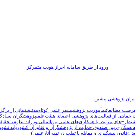
ورود از طريق سامانه احراز هويت متمركز
یران پژوهشی پیشین
رصت مطالعاتی
مأموریت پژوهشی
سفر علمی کوتاه‌مدت
پشتیبانی از برگز
حمایتی از فعالیت‌های پژوهشی اعضای هیئت‌علمی
پژوهشگران پسادک
ی
طرح‌های مرتبط با همکاری‌های علمی بین‌المللی وزرات علوم، تحقیقا
مه همکاری بین صندوق حمایت از پژوهشگران و فناوران کشور
پایه تشوی
ش(قانون پیشگیری و مقابله با تقلب در تهیه آثارعلمی)