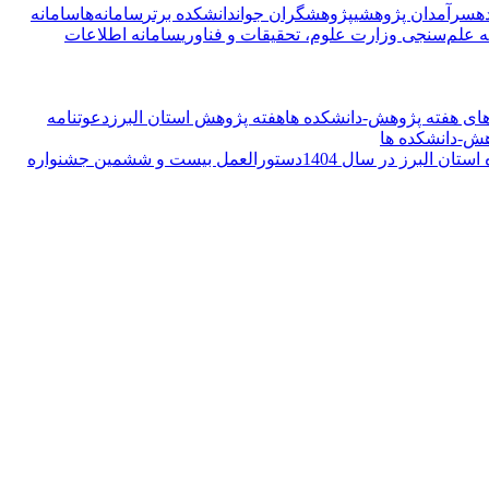
ه
سرآمدان پژوهشی
پژوهشگران جوان
دانشکده برتر
سامانه‌ها
سامانه
ه علم‌سنجی وزارت علوم، تحقیقات و فناوری
سامانه اطلاعات
های هفته پژوهش-دانشکده ها
هفته پژوهش استان البرز
دعوتنامه
هش-دانشکده ها
ان البرز در سال 1404
دستورالعمل بیست و ششمین جشنواره