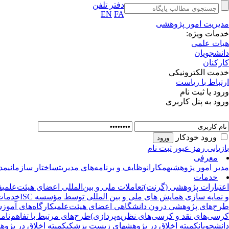
دفتر تلفن
EN
FA
مدیریت امور پژوهشی
خدمات ویژه:
هیات علمی
دانشجویان
کارکنان
خدمت الکترونیکی
ارتباط با ریاست
ورود یا ثبت نام
ورود به پنل کاربری
ورود خودکار
بازیابی رمز عبور
ثبت نام
معرفی
مدیر امور پژوهشی
همکاران
وظایف و برنامه‌های مدیریت
ساختار سازمانی
مد
خدمات
اعتبارات پژوهشی (گرنت)
تعاملات ملی و بین‌المللی اعضای هیئت‌علمی
ف
و نمایه سازی همایش های ملی و بین المللی توسط مؤسسه ISC
خدمات 
طرح‌های پژوهشی درون دانشگاهی اعضای هیئت‌علمی
کارگاه‌های آموزش
کرسی‌های نقد و کرسی‌های نظریه‌پردازی)
طرح‌های مرتبط با تفاهم‌نا
دانشجویان
کمیته اخلاق در پژوهشهای زیست پزشکی
کمیته اخلاق در پژوه