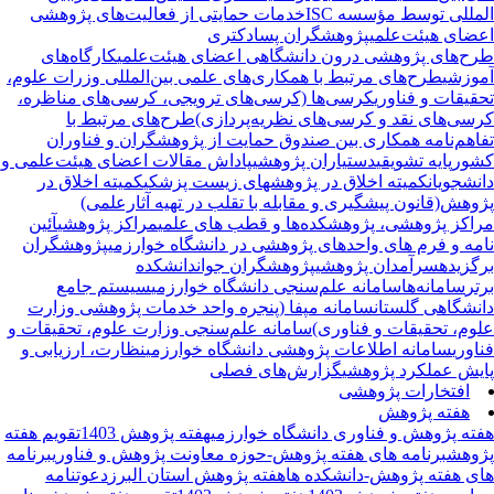
مللی توسط مؤسسه ISC
خدمات حمایتی از فعالیت‌های پژوهشی
ضای هیئت‌علمی
پژوهشگران پسادکتری
ح‌های پژوهشی درون دانشگاهی اعضای هیئت‌علمی
کارگاه‌های
وزشی
طرح‌های مرتبط با همکاری‌های علمی بین‌المللی وزرات علوم،
قیقات و فناوری
کرسی‌ها (کرسی‌های ترویجی، کرسی‌های مناظره،
سی‌های نقد و کرسی‌های نظریه‌پردازی)
طرح‌های مرتبط با
اهم‌نامه همکاری بین صندوق حمایت از پژوهشگران و فناوران
ور
پایه تشویقی
دستیاران پژوهشی
پاداش مقالات اعضای هیئت‌علمی و
نشجویان
کمیته اخلاق در پژوهشهای زیست پزشکی
کمیته اخلاق در
وهش(قانون پیشگیری و مقابله با تقلب در تهیه آثارعلمی)
اکز پژوهشی، پژوهشکده‌ها و قطب های علمی
مراکز پژوهشی
آئین
مه و فرم های واحدهای پژوهشی در دانشگاه خوارزمی
پژوهشگران
گزیده
سرآمدان پژوهشی
پژوهشگران جوان
دانشکده
تر
سامانه‌ها
سامانه علم‌سنجی دانشگاه خوارزمی
سیستم جامع
نشگاهی گلستان
سامانه مپفا (پنجره واحد خدمات پژوهشی وزارت
وم، تحقیقات و فناوری)
سامانه علم‌سنجی وزارت علوم، تحقیقات و
اوری
سامانه اطلاعات پژوهشی دانشگاه خوارزمی
نظارت، ارزیابی و
یش عملکرد پژوهشی
گزارش‌های فصلی
افتخارات پژوهشی
هفته پژوهش
ته پژوهش و فناوری دانشگاه خوارزمی
هفته پژوهش 1403
تقویم هفته
وهش
برنامه های هفته پژوهش-حوزه معاونت پژوهش و فناوری
برنامه
ی هفته پژوهش-دانشکده ها
هفته پژوهش استان البرز
دعوتنامه