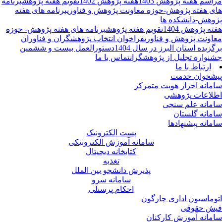
اسم هفته پژوهش 1403
هفته پژوهش 1402
تقویم هفته پژوهش
برنامه
ی هفته پژوهش-حوزه معاونت پژوهش و فناوری
برنامه های هفته
وهش-دانشکده ها
ته پژوهش 1404
تقویم هفته پژوهش
برنامه های هفته پژوهش- حوزه
اونت پژوهش و فناوری
فراخوان انتخاب پژوهشگران و فناوران
گزیده استان البرز در سال 1404
دستورالعمل بیست و ششمین
نواره تجلیل از پژوهشگران
تماس با ما
ارتباط با ما
شخوان خدمت
مانه احراز هویت متمرکز
لاعات پژوهشی
مانه علم سنجی
مانه گلستان
مانه پیشنهادها
پست الکترونیک
سامانه آموزش الکترونیکی
کتابخانه دیجیتال
تغذیه
پذیرش دانشجو بین الملل
سامانه سرو
احکام پرسنلی
وماسیون اداری چارگون
ش حقوقی
مانه آموزش کارکنان