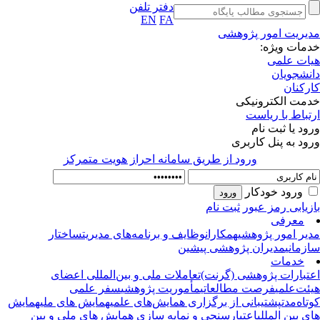
دفتر تلفن
EN
FA
یریت امور پژوهشی
مات ویژه:
ات علمی
نشجویان
رکنان
مت الکترونیکی
تباط با ریاست
ود یا ثبت نام
ود به پنل کاربری
ورود از طريق سامانه احراز هويت متمركز
ورود خودکار
زیابی رمز عبور
ثبت نام
معرفی
یر امور پژوهشی
همکاران
وظایف و برنامه‌های مدیریت
ساختار
زمانی
مدیران پژوهشی پیشین
خدمات
تبارات پژوهشی (گرنت)
تعاملات ملی و بین‌المللی اعضای
ئت‌علمی
فرصت مطالعاتی
مأموریت پژوهشی
سفر علمی
تاه‌مدت
پشتیبانی از برگزاری همایش‌های علمی
همایش های ملی
همایش
ی بین المللی
اعتبارسنجی و نمایه سازی همایش های ملی و بین